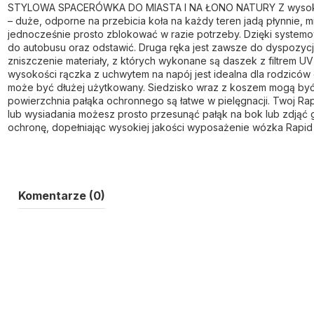
STYLOWA SPACERÓWKA DO MIASTA I NA ŁONO NATURY Z wysokiej jak
– duże, odporne na przebicia koła na każdy teren jadą płynnie, m
jednocześnie prosto zblokować w razie potrzeby. Dzięki systemo
do autobusu oraz odstawić. Druga ręka jest zawsze do dyspozycj
zniszczenie materiały, z których wykonane są daszek z filtrem UV
wysokości rączka z uchwytem na napój jest idealna dla rodzicó
może być dłużej użytkowany. Siedzisko wraz z koszem mogą być o
powierzchnia pałąka ochronnego są łatwe w pielęgnacji. Twoj Rap
lub wysiadania możesz prosto przesunąć pałąk na bok lub zdjąć 
ochronę, dopełniając wysokiej jakości wyposażenie wózka Rapid 
Komentarze (0)