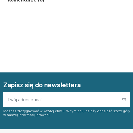
Zapisz się do newslettera
Możesz zrezygnować w każdej chwili. W tym celu należy odnaleźć szczegóły
w naszej informacji prawnej.