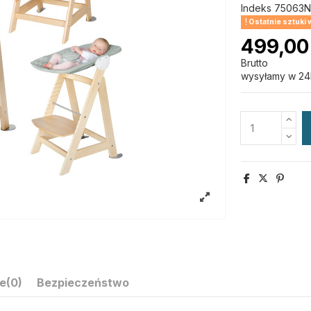
Indeks
75063N
Ostatnie sztuki
499,00 
Brutto
wysyłamy w 24
e
(0)
Bezpieczeństwo