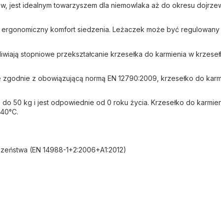
, jest idealnym towarzyszem dla niemowlaka aż do okresu dojrzewa
a ergonomiczny komfort siedzenia. Leżaczek może być regulowany 
ają stopniowe przekształcanie krzesełka do karmienia w krzesełk
zgodnie z obowiązującą normą EN 12790:2009, krzesełko do kar
 50 kg i jest odpowiednie od 0 roku życia. Krzesełko do karmienia
 40°C.
zeństwa (EN 14988-1+2:2006+A1:2012)