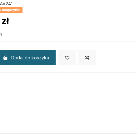
AV241
 w magazynie
zł
h
Dodaj do koszyka