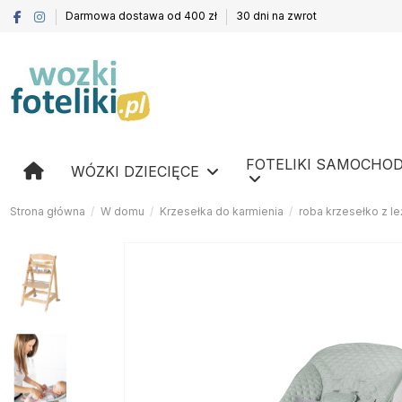
Darmowa dostawa od 400 zł
30 dni na zwrot
FOTELIKI SAMOCHO
WÓZKI DZIECIĘCE
Strona główna
W domu
Krzesełka do karmienia
roba krzesełko z l