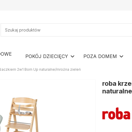
DOWE
POKÓJ DZIECIĘCY
POZA DOMEM
eżaczkiem 2w1 Born Up naturalne/mroźna zieleń
roba krze
naturaln