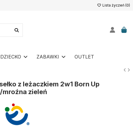
Lista życzeń (
0
)
DZIECKO
ZABAWKI
OUTLET
sełko z leżaczkiem 2w1 Born Up
e/mroźna zieleń