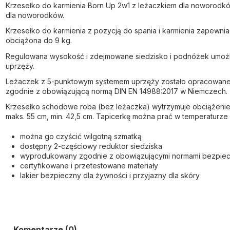
Krzesełko do karmienia Born Up 2w1 z leżaczkiem dla noworodków
dla noworodków.
Krzesełko do karmienia z pozycją do spania i karmienia zapewni
obciążona do 9 kg.
Regulowana wysokość i zdejmowane siedzisko i podnóżek umożliwi
uprzęży.
Leżaczek z 5-punktowym systemem uprzęży zostało opracowane 
zgodnie z obowiązującą normą DIN EN 14988:2017 w Niemczech.
Krzesełko schodowe roba (bez leżaczka) wytrzymuje obciążenie do
maks. 55 cm, min. 42,5 cm. Tapicerkę można prać w temperaturze
m
ożna go czyścić wilgotną szmatką
dostępny 2-częściowy reduktor siedziska
wyprodukowany zgodnie z obowiązującymi normami bezpiec
certyfikowane i przetestowane materiały
lakier bezpieczny dla żywności i przyjazny dla skóry
Komentarze (0)