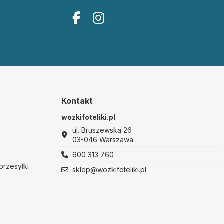
Kontakt
wozkifoteliki.pl
ul. Bruszewska 26
03-046 Warszawa
600 313 760
przesyłki
sklep@wozkifoteliki.pl