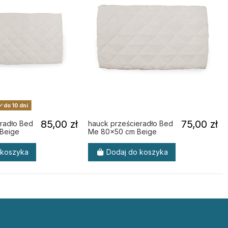
do 10 dni
85,00 zł
75,00 zł
radło Bed
hauck prześcieradło Bed
Beige
Me 80x50 cm Beige
 koszyka
Dodaj do koszyka