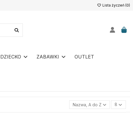
Lista życzeń (
0
)
DZIECKO
ZABAWKI
OUTLET
Nazwa, A do Z
8