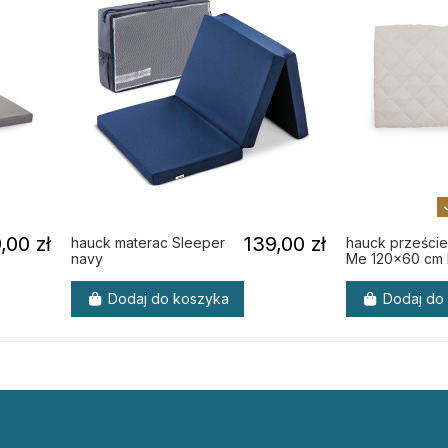
,00 zł
139,00 zł
hauck materac Sleeper
hauck przeście
navy
Me 120x60 cm 
Dodaj do koszyka
Dodaj do