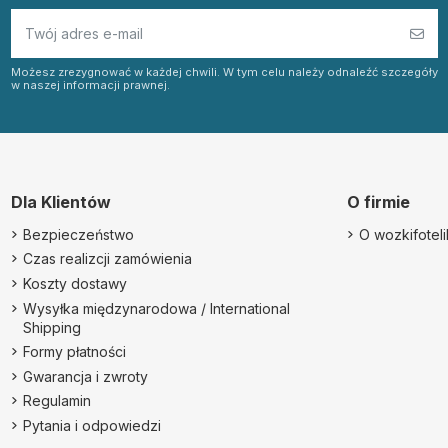
Możesz zrezygnować w każdej chwili. W tym celu należy odnaleźć szczegóły
w naszej informacji prawnej.
Dla Klientów
O firmie
Bezpieczeństwo
O wozkifotelik
Czas realizcji zamówienia
Koszty dostawy
Wysyłka międzynarodowa / International
Shipping
Formy płatności
Gwarancja i zwroty
Regulamin
Pytania i odpowiedzi