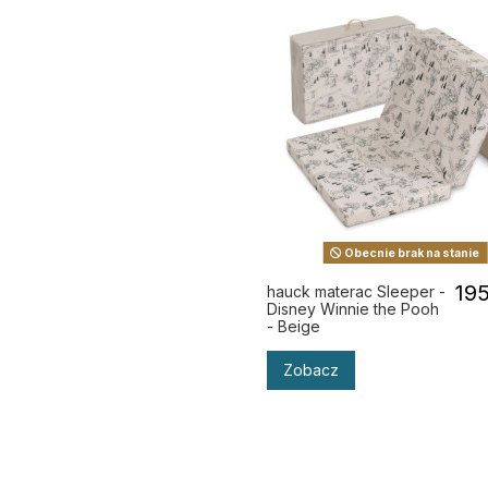
Obecnie brak na stanie
195
hauck materac Sleeper -
Disney Winnie the Pooh
- Beige
Zobacz