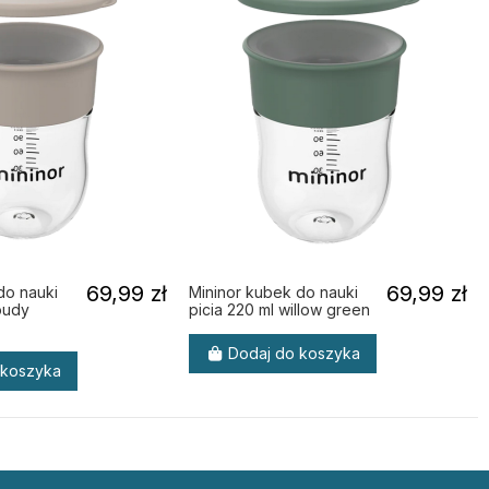
69,99 zł
69,99 zł
do nauki
Mininor kubek do nauki
oudy
picia 220 ml willow green
Dodaj do koszyka
 koszyka