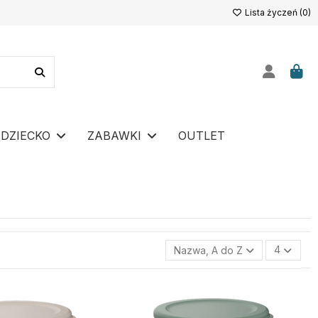
Lista życzeń (
0
)
DZIECKO
ZABAWKI
OUTLET
Nazwa, A do Z
4