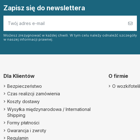
Zapisz się do newslettera
Możesz zrezygnować w każdej chwili. W tym celu należy odnaleźć szczegóły
w naszej informacji prawnej.
Dla Klientów
O firmie
Bezpieczeństwo
O wozkifotelik
Czas realizcji zamówienia
Koszty dostawy
Wysyłka międzynarodowa / International
Shipping
Formy płatności
Gwarancja i zwroty
Regulamin