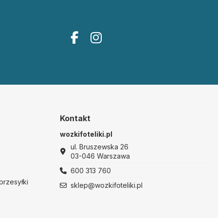
Kontakt
wozkifoteliki.pl
ul. Bruszewska 26
03-046 Warszawa
600 313 760
przesyłki
sklep@wozkifoteliki.pl