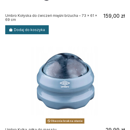
159,00 zł
Umbro Kołyska do ćwiczeń mięśni brzucha – 73 x 61 x
69 cm
Dodaj do koszyka
Obecnie brak na stanie
29,99 zł
Umbro Kulka, piłka do masażu