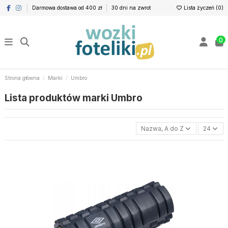
Darmowa dostawa od 400 zł
30 dni na zwrot
Lista życzeń (
0
)
0
Strona główna
Marki
Umbro
Lista produktów marki Umbro
Nazwa, A do Z
24