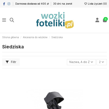
Darmowa dostawa od 400 zł
30 dni na zwrot
Lista życzeń (
0
)
0
Strona główna
Akcesoria do wózków
Siedziska
Siedziska
Filtr
Nazwa, A do Z
2