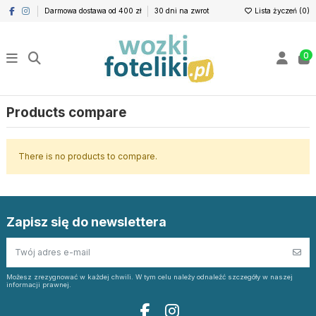
Darmowa dostawa od 400 zł
30 dni na zwrot
Lista życzeń (
0
)
0
Products compare
There is no products to compare.
Zapisz się do newslettera
Możesz zrezygnować w każdej chwili. W tym celu należy odnaleźć szczegóły w naszej
informacji prawnej.