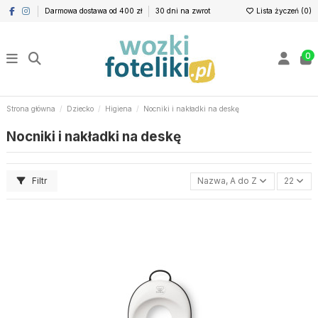
Darmowa dostawa od 400 zł
30 dni na zwrot
Lista życzeń (
0
)
0
Strona główna
Dziecko
Higiena
Nocniki i nakładki na deskę
Nocniki i nakładki na deskę
Filtr
Nazwa, A do Z
22