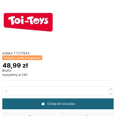
Indeks
TT271943
Ostatnie sztuki w magazynie
48,99 zł
Brutto
wysyłamy w 24h
Dodaj do koszyka