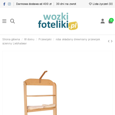
Darmowa dostawa od 400 zł
30 dni na zwrot
Lista życzeń (
0
)
0
Strona główna
W domu
Przewijaki
roba składany drewniany przewijak
ścienny Liebhabear