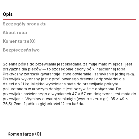
Opis
Szczegóły produktu
About roba
Komentarze
(0)
Bezpieczeństwo
Ścienna półka do przewijania jest składana, zajmuje mało miejsca i jest
przyjazna dla pleców — to szczególne cechy półki naściennej roba.
Praktyczny zatrzask gwarantuje łatwe otwieranie i zamykanie jedną ręką.
Przewijak wykonany jest z profilowanego drewna i odpowiedni dla
dzieci do 11 kg. Miękko wyściełana mata do przewijania pokryta
poliuretanem w uroczym designie jest oczywiście dołączona. Do
przewijaka naściennego o wymiarach 47 x 57 cm dołączona jest mata do
przewijania. Wymiary otwarta/zamknięta (wys. x szer. x gł.): 85 x 49 x
76,5/17cm. 2 półki o głębokości 12 cm każda.
Komentarze (0)