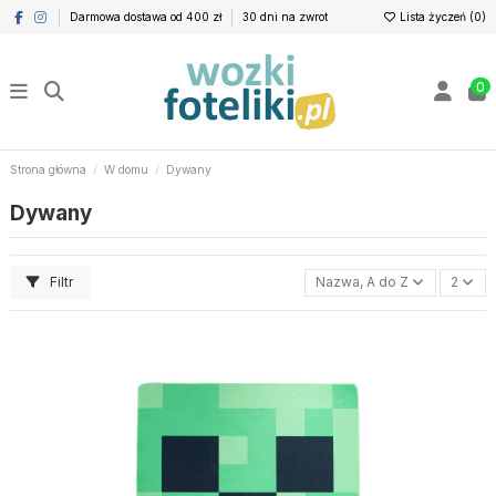
Darmowa dostawa od 400 zł
30 dni na zwrot
Lista życzeń (
0
)
0
Strona główna
W domu
Dywany
Dywany
Filtr
Nazwa, A do Z
2