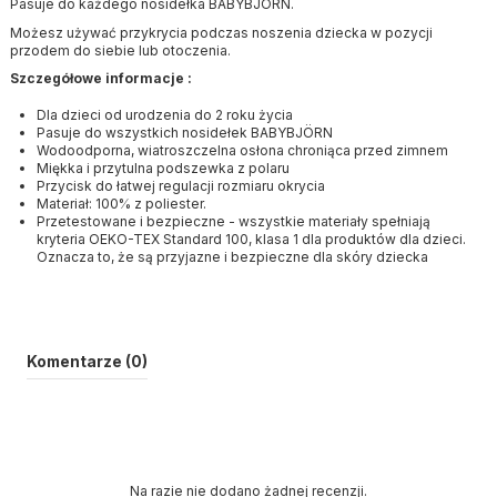
Pasuje do każdego nosidełka BABYBJORN.
Możesz używać przykrycia podczas noszenia dziecka w pozycji
przodem do siebie lub otoczenia.
Szczegółowe informacje
:
Dla dzieci od urodzenia do 2 roku życia
Pasuje do wszystkich nosidełek BABYBJÖRN
Wodoodporna, wiatroszczelna osłona chroniąca przed zimnem
Miękka i przytulna podszewka z polaru
Przycisk do łatwej regulacji rozmiaru okrycia
Materiał: 100% z poliester.
Przetestowane i bezpieczne - wszystkie materiały spełniają
kryteria OEKO-TEX Standard 100, klasa 1 dla produktów dla dzieci.
Oznacza to, że są przyjazne i bezpieczne dla skóry dziecka
Komentarze (0)
Na razie nie dodano żadnej recenzji.