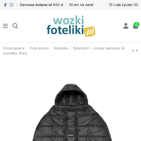
Darmowa dostawa od 400 zł
30 dni na zwrot
Lista życzeń (
0
)
0
Strona główna
Poza domem
Nosidełka
BabyBjörn - zimowy pokrowiec do
nosidełka, Black