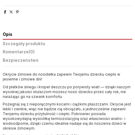
Opis
Szczegóły produktu
Komentarze
(0)
Bezpieczeństwo
Okrycie zimowe do nosidełka zapewni Twojemu dziecku ciepło w
jesienne i zimowe dni!
Od płatków śniegu i kropel deszczu po porywisty wiatr — dzięki naszym
wysokiej jakości otulaczom możesz nosić dziecko przez cały rok, nie
narażając go na szwank komfortu
Pożegnaj się z nieporęcznymi kocami i ciężkimi płaszczami. Okrycie jest
lekki i cienkie, więc nie będzie cię obciążało, a jednocześnie zapewni
Twojemu dziecku przytulność i ciepło. Pokrowiec posiada
wysokowydajną wyściółkę termoizolacyjną oraz właściwości wiatro- i
wodoodporne, dzięki czemu idealnie nadaje się do noszenia dzieci w
okresie zimowym.