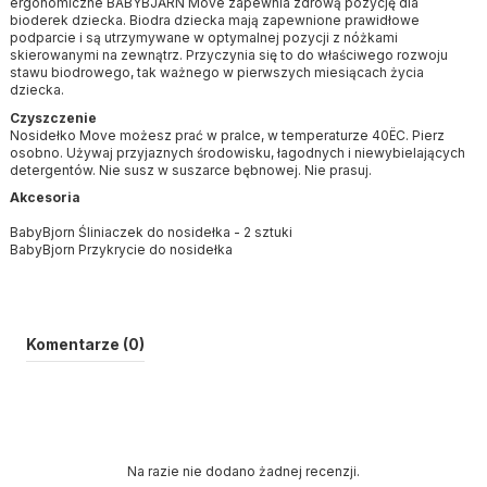
ergonomiczne BABYBJĂRN Move zapewnia zdrową pozycję dla
bioderek dziecka. Biodra dziecka mają zapewnione prawidłowe
podparcie i są utrzymywane w optymalnej pozycji z nóżkami
skierowanymi na zewnątrz. Przyczynia się to do właściwego rozwoju
stawu biodrowego, tak ważnego w pierwszych miesiącach życia
dziecka.
Czyszczenie
Nosidełko Move możesz prać w pralce, w temperaturze 40ËC. Pierz
osobno. Używaj przyjaznych środowisku, łagodnych i niewybielających
detergentów. Nie susz w suszarce bębnowej. Nie prasuj.
Akcesoria
BabyBjorn Śliniaczek do nosidełka - 2 sztuki
BabyBjorn Przykrycie do nosidełka
Komentarze (0)
Na razie nie dodano żadnej recenzji.