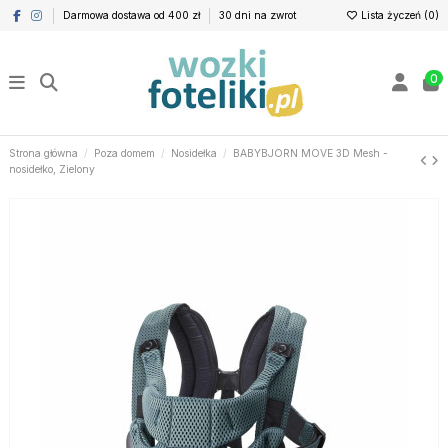
Darmowa dostawa od 400 zł
30 dni na zwrot
Lista życzeń (
0
)
0
Strona główna
Poza domem
Nosidełka
BABYBJORN MOVE 3D Mesh -
nosidełko, Zielony