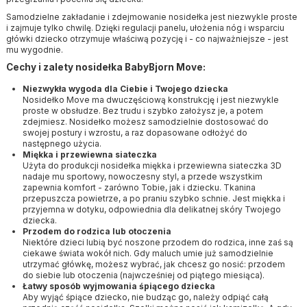
Samodzielne zakładanie i zdejmowanie nosidełka jest niezwykle proste
i zajmuje tylko chwilę. Dzięki regulacji panelu, ułożenia nóg i wsparciu
główki dziecko otrzymuje właściwą pozycję i - co najważniejsze - jest
mu wygodnie.
Cechy i zalety nosidełka BabyBjorn Move:
Niezwykła wygoda dla Ciebie i Twojego dziecka
Nosidełko Move ma dwuczęściową konstrukcję i jest niezwykle
proste w obsłudze. Bez trudu i szybko założysz je, a potem
zdejmiesz. Nosidełko możesz samodzielnie dostosować do
swojej postury i wzrostu, a raz dopasowane odłożyć do
następnego użycia.
Miękka i przewiewna siateczka
Użyta do produkcji nosidełka miękka i przewiewna siateczka 3D
nadaje mu sportowy, nowoczesny styl, a przede wszystkim
zapewnia komfort - zarówno Tobie, jak i dziecku. Tkanina
przepuszcza powietrze, a po praniu szybko schnie. Jest miękka i
przyjemna w dotyku, odpowiednia dla delikatnej skóry Twojego
dziecka.
Przodem do rodzica lub otoczenia
Niektóre dzieci lubią być noszone przodem do rodzica, inne zaś są
ciekawe świata wokół nich. Gdy maluch umie już samodzielnie
utrzymać główkę, możesz wybrać, jak chcesz go nosić: przodem
do siebie lub otoczenia (najwcześniej od piątego miesiąca).
Łatwy sposób wyjmowania śpiącego dziecka
Aby wyjąć śpiące dziecko, nie budząc go, należy odpiąć całą