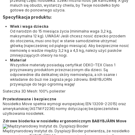
przednią część nosidełka. Szelki można nosić jak kamizelkę. A gdy
maluch się obudzi, wystarczy chwila, by Twoje nosidełko było
gotowe do ponownego użycia.
Specyfikacja produktu:
Wiek i waga dziecka
Od narodzin do 15 miesiąca życia (minimalna waga 3,2 kg,
maksymalna 12 kg). UWAGA! Jeśli chcesz nosić dziecko przodem
do otoczenia, musi ono być w stanie samodzielnie utrzymać
główkę (najwcześniej od piątego miesiąca). Aby bezpiecznie nosić
niemowlę o wadze między 3,2 kg a 4,5 kg, należy użyć pasków
zmniejszających otwory na nogi.
Materiał
Wszystkie materiały posiadają certyfikat OEKO-TEX Class 1
przyznawany produktom przeznaczonym dla dzieci. Są
odpowiednie dla delikatnej skóry niemowlęcia, a ich ssanie i
wkładanie do buzi nie zagraża jego zdrowiu. BABYBJORN
przywiązuje do tego ogromną wagę!
Siateczka 3D Mesh: 100% poliester
Przetestowane i bezpieczne
Nosidełko Move spełnia wymogi europejskiej (EN 13209-2:2015) oraz
amerykańskiej (ASTM F2236) normy dotyczącej bezpieczeństwa
użytkowania nosidełek.
Zdrowe bioderka w nosidełku ergonomicznym BABYBJĂRN Move
Międzynarodowy Instytut ds. Dysplazji Bioder potwierdza, że nosidełko