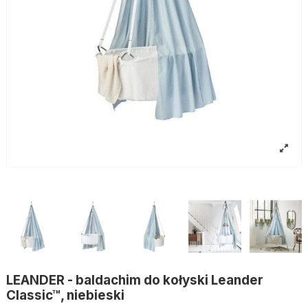
LEANDER - baldachim do kołyski Leander
Classic™, niebieski