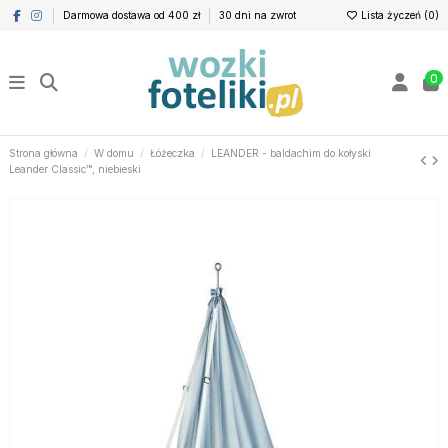
Darmowa dostawa od 400 zł
30 dni na zwrot
Lista życzeń (
0
)
0
Strona główna
W domu
Łóżeczka
LEANDER - baldachim do kołyski
Leander Classic™, niebieski