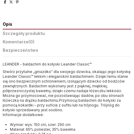
Opis
Szczegóły produktu
Komentarze
(0)
Bezpieczeństwo
LEANDER - baldachim do kołyski Leander Classic™
Stwórz przytulne „gniazdko” dla swojego dziecka, okalając jego kołyskę
Leander Classic™ lekkim i eleganckim baldachimem. Dzięki temu stanie
się ono bezpiecznym schronieniem, izolującym dziecko od bodźców
zewnętrznych. Baldachim wykonany jest z pięknej, miękkiej,
półprzezroczystej bawełny, dzięki czemu nadaje łóżeczku lekkości.
Można go przymocować, nie pozostawiając śladów, po obu stronach
łóżeczka na drążku baldachimu.Przymocuj baldachim do kołyski za
pomocą kokardki – przy suficie z sufitu lub na trójnogu. Trójnóg do
kołyski sprzedawany jest osobno.
Informacje dodatkowe:
Wymiar: wys: 150 cm, szer: 290 cm
Materiał: 65% poliester, 35% bawełna