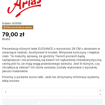
Indeks
60696
Obecnie brak na stanie
79,00 zł
Brutto
Prezentacja różnych lalek ELEGANCE o wysokości 28 CM z ubraniami w
zwierzęce nadruki. Asortyment 9 modeli. Winylowe kończyny i miękkie
ciało. Te maluchy sprawią, że godziny Twoich pociech będą
najfajniejsze i nie przestaną się bawić! Ich najbardziej charakterystyczną
cechą jest to, że mają wagę prawdziwego dziecka. Jest 9 różnych, czy
chciałbyś je zebrać? Ich różne zestawy zostały wykonane z wysokiej
jakości materiałów.
Prosimy o podanie wzoru lalki. Jeśli nie otrzymamy informacji wyślemy
lalkę losowo
Dodaj do koszyka