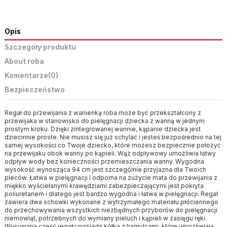
Opis
Szczegóły produktu
About roba
Komentarze
(0)
Bezpieczeństwo
Regał do przewijania z wanienką roba może być przekształcony z
przewijaka w stanowisko do pielęgnacji dziecka z wanną w jednym
prostym kroku. Dzięki zintegrowanej wannie, kąpanie dziecka jest
dziecinnie proste. Nie musisz się już schylać i jesteś bezpośrednio na tej
samej wysokości co Twoje dziecko, które możesz bezpiecznie położyć
na przewijaku obok wanny po kąpieli. Wąż odpływowy umożliwia łatwy
odpływ wody bez konieczności przemieszczania wanny. Wygodna
wysokość wynosząca 94 cm jest szczególnie przyjazna dla Twoich
pleców. Łatwa w pielęgnacji i odporna na zużycie mata do przewijania z
miękko wyściełanymi krawędziami zabezpieczającymi jest pokryta
poliuretanem i dlatego jest bardzo wygodna i łatwa w pielęgnacji. Regał
zawiera dwa schowki wykonane z wytrzymałego materiału płóciennego
do przechowywania wszystkich niezbędnych przyborów do pielęgnacji
niemowląt, potrzebnych do wymiany pieluch i kąpieli w zasięgu ręki.
Wysuwana cześć regału posiada kółka z hamulcami, które umożliwiają