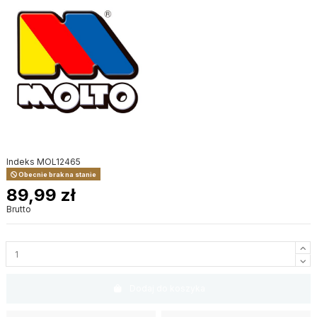
Indeks
MOL12465
Obecnie brak na stanie
89,99 zł
Brutto
Dodaj do koszyka