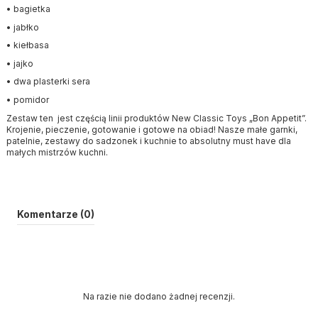
• bagietka
• jabłko
• kiełbasa
• jajko
• dwa plasterki sera
• pomidor
Zestaw ten jest częścią linii produktów New Classic Toys „Bon Appetit”.
Krojenie, pieczenie, gotowanie i gotowe na obiad! Nasze małe garnki,
patelnie, zestawy do sadzonek i kuchnie to absolutny must have dla
małych mistrzów kuchni.
Komentarze (0)
Na razie nie dodano żadnej recenzji.