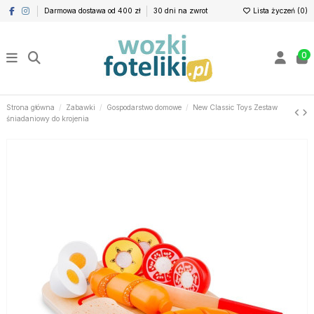
Darmowa dostawa od 400 zł
30 dni na zwrot
Lista życzeń (
0
)
0
Strona główna
Zabawki
Gospodarstwo domowe
New Classic Toys Zestaw
śniadaniowy do krojenia