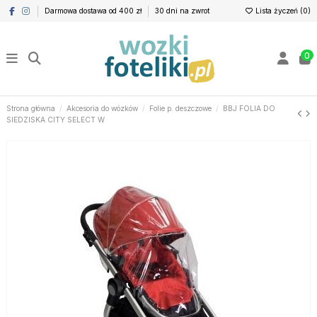
Darmowa dostawa od 400 zł
30 dni na zwrot
Lista życzeń (
0
)
0
Strona główna
Akcesoria do wózków
Folie p. deszczowe
BBJ FOLIA DO
SIEDZISKA CITY SELECT W