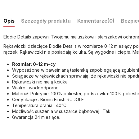
Opis
Szczegóły produktu
Komentarze
(0)
Bezpie
Elodie Details zapewni Twojemu maluszkowi i starszakowi ochronę
Rękawiczki dziecięce Elodie Details w rozmiarze 0-12 miesięcy po
rączek. Rękawiczki nie posiadają kciuka. Są wygodne i ciepłe. 
Rozmiar: 0-12 m-cy
Wyposażone w bawełnianą tasiemkę zapobiegającą zgubieni
Ściągacze w rękawiczkach sprawiają, że rękawiczki nie spad
Rękawiczki nie mają kciuka
Wiatro i wodoodporne
Materiał: Pokrycie: 100% poliester, podszewka: 100% polieste
Certyfikacje : Bionic Finish RUDOLF
Temperatura prania : 40°C
Możliwość suszenia w suszarce bębnowej : Tak
Gwarancja 24 miesiące.