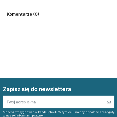
Komentarze (0)
Zapisz się do newslettera
Możesz zrezygnować w każdej chwili. W tym celu należy odnaleźć szczegóły
w naszej informacji prawnej.