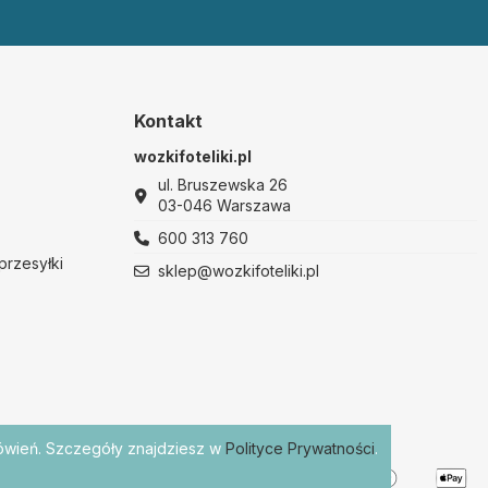
Kontakt
wozkifoteliki.pl
ul. Bruszewska 26
03-046 Warszawa
600 313 760
przesyłki
sklep@wozkifoteliki.pl
mówień. Szczegóły znajdziesz w
Polityce Prywatności
.