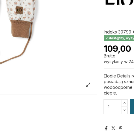
Indeks
30799-
dostępny, wysy
109,00 
Brutto
wysyłamy w 24
Elodie Details 
posiadają sznu
wodoodporne rę
ciepłe.