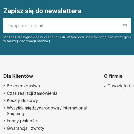
Zapisz się do newslettera
Możesz zrezygnować w każdej chwili. W tym celu należy odnaleźć szczegóły
w naszej informacji prawnej.
Dla Klientów
O firmie
Bezpieczeństwo
O wozkifotelik
Czas realizcji zamówienia
Koszty dostawy
Wysyłka międzynarodowa / International
Shipping
Formy płatności
Gwarancja i zwroty