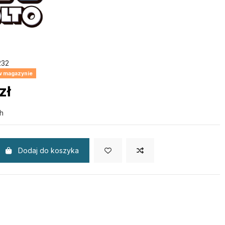
32
 w magazynie
zł
h
Dodaj do koszyka