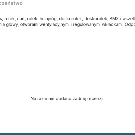
czeństwo
 rolek, nart, rolek, hulajnóg, deskorolek, deskorolek, BMX i wszel
a głowy, otworami wentylacyjnymi i regulowanymi wkładkami.
Odpo
Na razie nie dodano żadnej recenzji.