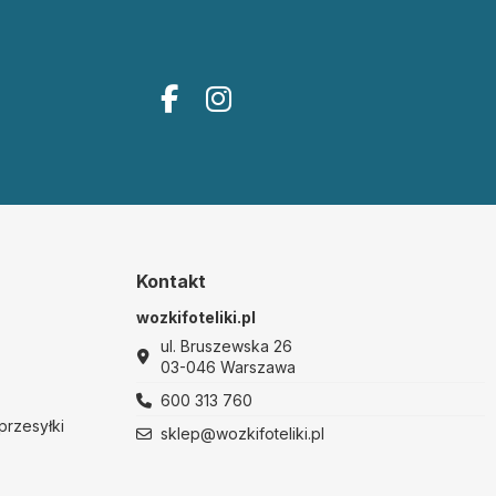
Kontakt
wozkifoteliki.pl
ul. Bruszewska 26
03-046 Warszawa
600 313 760
przesyłki
sklep@wozkifoteliki.pl