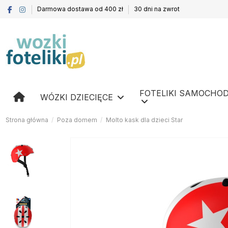
Darmowa dostawa od 400 zł
30 dni na zwrot
FOTELIKI SAMOCHO
WÓZKI DZIECIĘCE
Strona główna
Poza domem
Molto kask dla dzieci Star