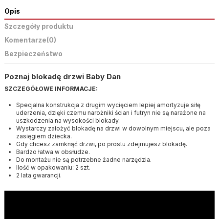
Opis
Szczegóły produktu
Komentarze
(0)
Bezpieczeństwo
Poznaj blokadę drzwi Baby Dan
SZCZEGÓŁOWE INFORMACJE:
Specjalna konstrukcja z drugim wycięciem lepiej amortyzuje siłę
uderzenia, dzięki czemu narożniki ścian i futryn nie są narażone na
uszkodzenia na wysokości blokady.
Wystarczy założyć blokadę na drzwi w dowolnym miejscu, ale poza
zasięgiem dziecka.
Gdy chcesz zamknąć drzwi, po prostu zdejmujesz blokadę.
Bardzo łatwa w obsłudze.
Do montażu nie są potrzebne żadne narzędzia.
Ilość w opakowaniu: 2 szt.
2 lata gwarancji.