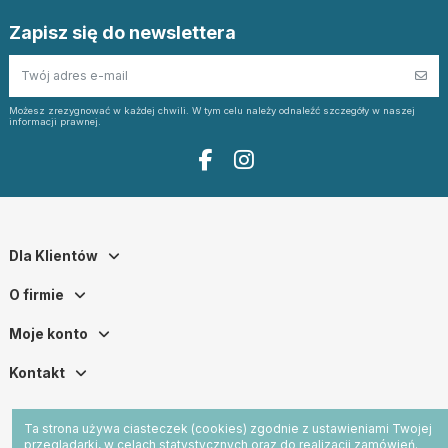
Zapisz się do newslettera
Możesz zrezygnować w każdej chwili. W tym celu należy odnaleźć szczegóły w naszej
informacji prawnej.
Dla Klientów
O firmie
Moje konto
Kontakt
Ta strona używa ciasteczek (cookies) zgodnie z ustawieniami Twojej
przeglądarki, w celach statystycznych oraz do realizacji zamówień.