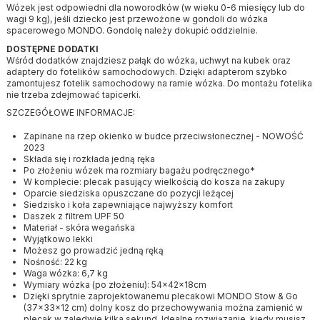
Wózek jest odpowiedni dla noworodków (w wieku 0-6 miesięcy lub do
wagi 9 kg), jeśli dziecko jest przewożone w gondoli do wózka
spacerowego MONDO. Gondolę należy dokupić oddzielnie.
DOSTĘPNE DODATKI
Wśród dodatków znajdziesz pałąk do wózka, uchwyt na kubek oraz
adaptery do fotelików samochodowych. Dzięki adapterom szybko
zamontujesz fotelik samochodowy na ramie wózka. Do montażu fotelika
nie trzeba zdejmować tapicerki.
SZCZEGÓŁOWE INFORMACJE:
Zapinane na rzep okienko w budce przeciwsłonecznej - NOWOŚĆ
2023
Składa się i rozkłada jedną ręka
Po złożeniu wózek ma rozmiary bagażu podręcznego*
W komplecie: plecak pasujący wielkością do kosza na zakupy
Oparcie siedziska opuszczane do pozycji leżącej
Siedzisko i koła zapewniające najwyższy komfort
Daszek z filtrem UPF 50
Materiał - skóra wegańska
Wyjątkowo lekki
Możesz go prowadzić jedną ręką
Nośność: 22 kg
Waga wózka: 6,7 kg
Wymiary wózka (po złożeniu): 54x42x18cm
Dzięki sprytnie zaprojektowanemu plecakowi MONDO Stow & Go
(37x33x12 cm) dolny kosz do przechowywania można zamienić w
plecak w zaledwie kilka sekund. Idealne rozwiązanie, kiedy musisz