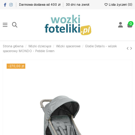
Darmowa dostawa od 400 zł
30 dni na zwrot
Lista życzeń (
0
)
0
Strona główna
Wózki dziecięce
Wózki spacerowe
Elodie Details - wózek
spacerowy MONDO - Pebble Green
-270,00 zł