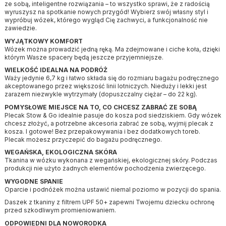
ze sobą, inteligentne rozwiązania – to wszystko sprawi, że z radością
wyruszysz na spotkanie nowych przygód! Wybierz swój własny styl i
wypróbuj wózek, którego wygląd Cię zachwyci, a funkcjonalność nie
zawiedzie.
WYJĄTKOWY KOMFORT
Wózek można prowadzić jedną ręką. Ma zdejmowane i ciche koła, dzięki
którym Wasze spacery będą jeszcze przyjemniejsze.
WIELKOŚĆ IDEALNA NA PODRÓŻ
Waży jedynie 6,7 kg i łatwo składa się do rozmiaru bagażu podręcznego
akceptowanego przez większość linii lotniczych. Nieduży i lekki jest
zarazem niezwykle wytrzymały (dopuszczalny ciężar – do 22 kg).
POMYSŁOWE MIEJSCE NA TO, CO CHCESZ ZABRAĆ ZE SOBĄ
Plecak Stow & Go idealnie pasuje do kosza pod siedziskiem. Gdy wózek
chcesz złożyć, a potrzebne akcesoria zabrać ze sobą, wyjmij plecak z
kosza. I gotowe! Bez przepakowywania i bez dodatkowych toreb.
Plecak możesz przyczepić do bagażu podręcznego.
WEGAŃSKA, EKOLOGICZNA SKÓRA
Tkanina w wózku wykonana z wegańskiej, ekologicznej skóry. Podczas
produkcji nie użyto żadnych elementów pochodzenia zwierzęcego.
WYGODNE SPANIE
Oparcie i podnóżek można ustawić niemal poziomo w pozycji do spania.
Daszek z tkaniny z filtrem UPF 50+ zapewni Twojemu dziecku ochronę
przed szkodliwym promieniowaniem.
ODPOWIEDNI DLA NOWORODKA