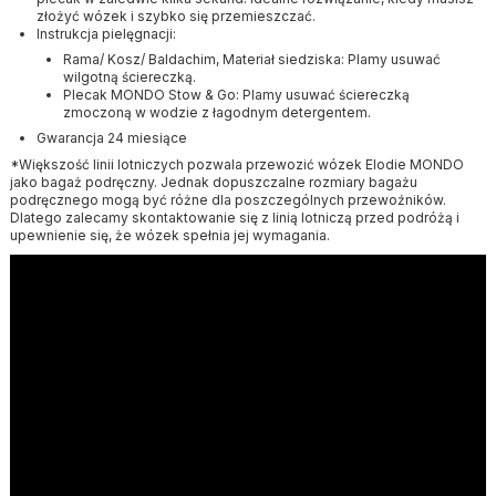
złożyć wózek i szybko się przemieszczać.
Instrukcja pielęgnacji:
Rama/ Kosz/ Baldachim, Materiał siedziska: Plamy usuwać
wilgotną ściereczką.
Plecak MONDO Stow & Go: Plamy usuwać ściereczką
zmoczoną w wodzie z łagodnym detergentem.
Gwarancja 24 miesiące
*Większość linii lotniczych pozwala przewozić wózek Elodie MONDO
jako bagaż podręczny. Jednak dopuszczalne rozmiary bagażu
podręcznego mogą być różne dla poszczególnych przewoźników.
Dlatego zalecamy skontaktowanie się z linią lotniczą przed podróżą i
upewnienie się, że wózek spełnia jej wymagania.