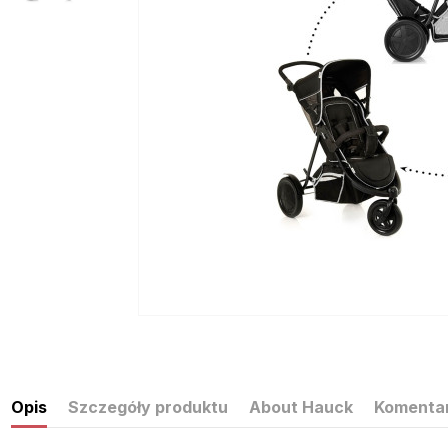
Opis
Szczegóły produktu
About Hauck
Komenta