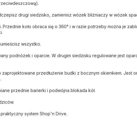
przeciwdeszczową).
 odczepisz drugi siedzisko, zamienisz wózek bliźniaczy w wózek sp
ci. Przednie koło obraca się o 360° i w razie potrzeby można je za
i.
umieścisz wszystko.
any podnóżek i oparcie. W drugim siedzisku regulowane jest opar
zaprojektowane przedłużenie budki z bocznym okienkiem. Jest on 
.
ne przednie barierki i podwójna blokada kół.
dziców.
praktyczny system Shop'n Drive.