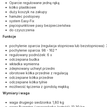
Oparcie regulowane jedną ręką
kółko plastikowe
duży koszyk na zakupy
hamulec postojowy
system Easy-Fix
pięciopunktowe pasy bezpieczeństwa
do czyszczenia
Funkcje
pochylenie oparcia (regulacja stopniowa lub bezstopniowa): 
pochylenie oparcia: 98 - 162 °
regulowany podnóżek: 6 x
odczepiana budka
wkładka wymienna
zdejmowany uchwyt przedni
obrotowe kółka przednie z regulacją
odczepiane kółka przednie
odczepiane kółka tylnie
możliwość łączenia z gondolą miękką
Wymiary i waga
waga drugiego siedzonka: 1,80 kg
waga Buggster / spacerówka (całość): 12,30 kg