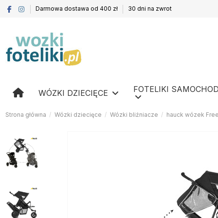
Darmowa dostawa od 400 zł
30 dni na zwrot
FOTELIKI SAMOCHO
WÓZKI DZIECIĘCE
Strona główna
Wózki dziecięce
Wózki bliźniacze
hauck wózek Free