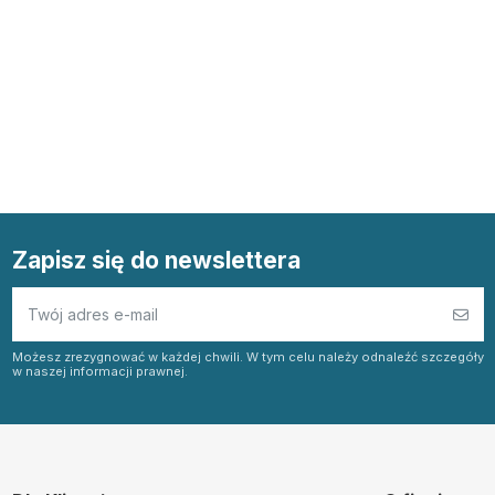
Zapisz się do newslettera
Możesz zrezygnować w każdej chwili. W tym celu należy odnaleźć szczegóły
w naszej informacji prawnej.