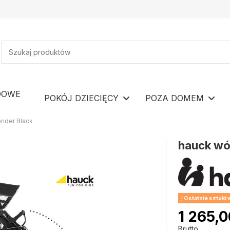
DOWE
POKÓJ DZIECIĘCY
POZA DOMEM
rider Black
hauck wóz
Ostatnie sztuki
1 265,0
Brutto