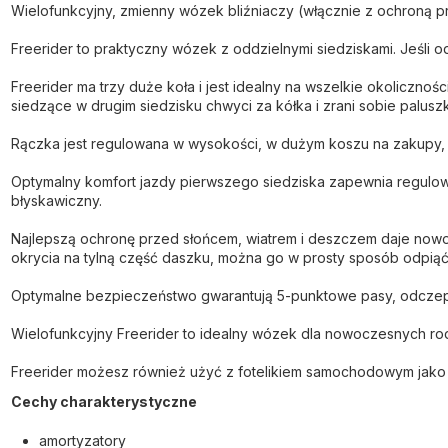
Wielofunkcyjny, zmienny wózek bliźniaczy (włącznie z ochroną 
Freerider to praktyczny wózek z oddzielnymi siedziskami. Jeśli
Freerider ma trzy duże koła i jest idealny na wszelkie okolicznoś
siedzące w drugim siedzisku chwyci za kółka i zrani sobie paluszk
Rączka jest regulowana w wysokości, w dużym koszu na zakupy, 
Optymalny komfort jazdy pierwszego siedziska zapewnia regulow
błyskawiczny.
Najlepszą ochronę przed słońcem, wiatrem i deszczem daje nowo 
okrycia na tylną część daszku, można go w prosty sposób odpiąć
Optymalne bezpieczeństwo gwarantują 5-punktowe pasy, odczepia
Wielofunkcyjny Freerider to idealny wózek dla nowoczesnych ro
Freerider możesz również użyć z fotelikiem samochodowym jako 
Cechy charakterystyczne
amortyzatory