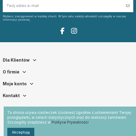
Możesz zrezygnować w każdej chwili. W tym celu należy odnaleźć szczegóły w naszej
informacji prawnej.
Dla Klientów
O firmie
Moje konto
Kontakt
Ta strona używa ciasteczek (cookies) zgodnie z ustawieniami Twojej
przeglądarki, w celach statystycznych oraz do realizacji zamówień.
Szczegóły znajdziesz w
Polityce Prywatności
.
Akceptuję