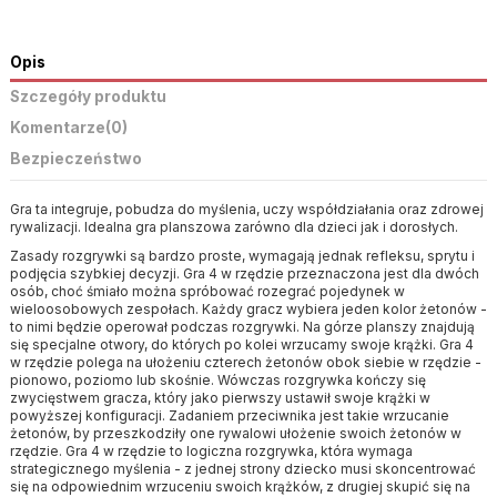
Opis
Szczegóły produktu
Komentarze
(0)
Bezpieczeństwo
Gra ta integruje, pobudza do myślenia, uczy współdziałania oraz zdrowej
rywalizacji. Idealna gra planszowa zarówno dla dzieci jak i dorosłych.
Zasady rozgrywki są bardzo proste, wymagają jednak refleksu, sprytu i
podjęcia szybkiej decyzji. Gra 4 w rzędzie przeznaczona jest dla dwóch
osób, choć śmiało można spróbować rozegrać pojedynek w
wieloosobowych zespołach. Każdy gracz wybiera jeden kolor żetonów -
to nimi będzie operował podczas rozgrywki. Na górze planszy znajdują
się specjalne otwory, do których po kolei wrzucamy swoje krążki. Gra 4
w rzędzie polega na ułożeniu czterech żetonów obok siebie w rzędzie -
pionowo, poziomo lub skośnie. Wówczas rozgrywka kończy się
zwycięstwem gracza, który jako pierwszy ustawił swoje krążki w
powyższej konfiguracji. Zadaniem przeciwnika jest takie wrzucanie
żetonów, by przeszkodziły one rywalowi ułożenie swoich żetonów w
rzędzie. Gra 4 w rzędzie to logiczna rozgrywka, która wymaga
strategicznego myślenia - z jednej strony dziecko musi skoncentrować
się na odpowiednim wrzuceniu swoich krążków, z drugiej skupić się na