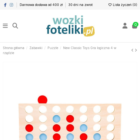
Darmowa dostawa od 400 zł
30 dni na zwrot
Lista życzeń (
0
)
0
Strona główna
Zabawki
Puzzle
New Classic Toys Gra logiczna 4 w
rzędzie