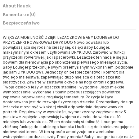
About Hauck
Komentarze
(0)
Bezpieczeństwo
WIĘKSZA MOBILNOŚĆ DZIĘKI LEŻACZKOWI BABY LOUNGER DO
PRZYCZEPKI ROWEROWEJ DRYK DUO Nowo powstała lub
powiększająca się rodzina cieszy się, dzięki Baby Lounger,
maksymalnym okresem użytkowania DRYK DUO, zarówno w funkcji
przyczepki rowerowej, jak i spacerówki. Leżaczek ten nadaje się już
bowiem dla niemowlęcia po skończeniu pierwszego miesiąca życia.
Baby Lounger przekonuje swym przemyślanym wykonaniem, podobnie
jak sam DYK DUO 2w1. Jednoczy on bezpieczeństwo i komfort dla
twojego maleństwa, zapewniająć dużo miejsca dla braciszka lub
siostrzyczki. Zawarte w zestawie okrycie na nogi chroni i ogrzewa.
Twoje dziecko leży w leżaczku stabilnie i wygodnie. Jego miękkie
wymoszczenie, wykonane z tkanin przepuszczającch powietrze
zapewnia odpowiednią regulację temeratury. Pozycja leżąca
dostosowana jest do rozwoju fizycznego dziecka. Przemyślany design
leżaczka może być w każdej chwili odpowiednio dopasowany do
potrzeb. Regulowany w wysokości, wymoszczony zagłówek oraz 5-
punktowe zapięcie zapewniają twojemu dziecku do wieku ok. 10
miesięcy lub wzrostu ok. 75 cm doskonałą stabilność. Lounger ma
zbliżoną funkcję do stabilnego hamaka i huśta się delikatnie, reagując na
nierówności terenu. W ten sposób amortyzuje on ewentualne
wstrząśnienia podczas jazdy. Prosty montaż Baby Lounger bazuje na 4-