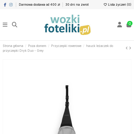
Darmowa dostawa od 400 zł
30 dni na zwrot
Lista życzeń (
0
)
0
Strona główna
Poza domem
Przyczepki rowerowe
hauck leżaczek do
przyczepki Dryk Duo - Grey