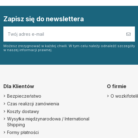
Zapisz się do newslettera
Możesz zrezygnować w każdej chwili. W tym celu należy odnaleźć szczegóły
w naszej informacji prawnej.
Dla Klientów
O firmie
Bezpieczeństwo
O wozkifotelik
Czas realizcji zamówienia
Koszty dostawy
Wysyłka międzynarodowa / International
Shipping
Formy płatności