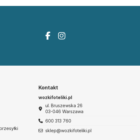
Kontakt
wozkifoteliki.pl
ul. Bruszewska 26
03-046 Warszawa
600 313 760
przesyłki
sklep@wozkifoteliki.pl