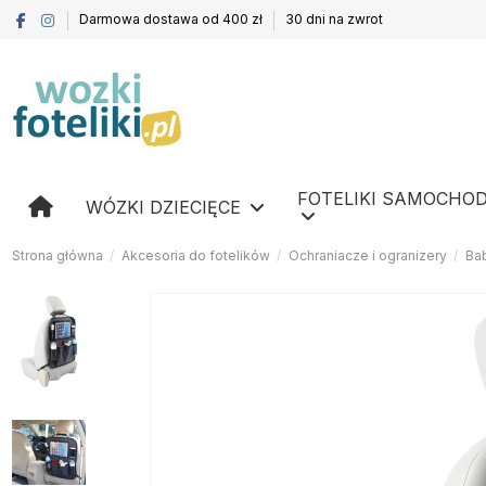
Darmowa dostawa od 400 zł
30 dni na zwrot
FOTELIKI SAMOCHO
WÓZKI DZIECIĘCE
Strona główna
Akcesoria do fotelików
Ochraniacze i ogranizery
Ba