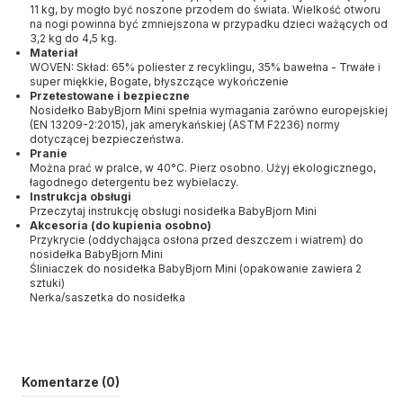
11 kg, by mogło być noszone przodem do świata. Wielkość otworu
na nogi powinna być zmniejszona w przypadku dzieci ważących od
3,2 kg do 4,5 kg.
Materiał
WOVEN: Skład: 65% poliester z recyklingu, 35% bawełna - Trwałe i
super miękkie, Bogate, błyszczące wykończenie
Przetestowane i bezpieczne
Nosidełko BabyBjorn Mini spełnia wymagania zarówno europejskiej
(EN 13209-2:2015), jak amerykańskiej (ASTM F2236) normy
dotyczącej bezpieczeństwa.
Pranie
Można prać w pralce, w 40°C. Pierz osobno. Użyj ekologicznego,
łagodnego detergentu bez wybielaczy.
Instrukcja obsługi
Przeczytaj instrukcję obsługi nosidełka BabyBjorn Mini
Akcesoria (do kupienia osobno)
Przykrycie (oddychająca osłona przed deszczem i wiatrem) do
nosidełka BabyBjorn Mini
Śliniaczek do nosidełka BabyBjorn Mini (opakowanie zawiera 2
sztuki)
Nerka/saszetka do nosidełka
Komentarze (0)