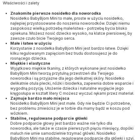
Właściwości i zalety
Znakomite pierwsze nosidełko dla noworodka
Nosidełko BabyBjorn Mini to małe, proste w użyciu nosidełko,
najlepiej przystosowane do noszenia noworodków. Dzięki niemu
zaspokoisz wielką potrzebę maleństwa - potrzebę bycia blisko
opiekuna. Możesz nosić dziecko wysoko, na klatce piersiowej, by
zawsze czuło bicie Twojego serca.
Małe i łatwe w użyciu
Korzystanie z nosidełka BabyBjorn Mini jest bardzo łatwe. Dzięki
kilku regulowanym zapięciom bez trudu dostosujesz je do
rosnącego dziecka.
Miękkie i elastyczne
Wyjątkowo miękkie tkaniny, z których wykonane jest nosidełko
BabyBjorn Mini tworzą przytulną przestrzeń dla Twojego
noworodka i są przyjazne dla jego delikatnej skóry. Nosidełko
delikatnie otula plecki, nóżki i bioderka, zapewnia dobre wsparcie i
wygodną pozycję. Ułożenie dziecka i naturalne wygięcie jego
kręgosłupa w kształt litery C możesz wyczuć rękami przez materiał.
Zajmuje bardzo mało miejsca
Nosidełko BabyBjorn Mini jest małe. Gdy nie będzie Ci potrzebne,
bez problemu zmieścisz je w torbie dla mamy bądź w koszu pod
wózkiem.
Stabilne, regulowane podparcie główki
Dobre podparcie głowy jest bardzo ważne nie tylko dla
noworodka, ale także w czasie pierwszych pięciu miesięcy, dopóki
maluch nie umie samodzielnie trzymać główki. Nosidełko
BabyBjorn Mini ma stabilne, regulowane podparcie dla główki i szyi.