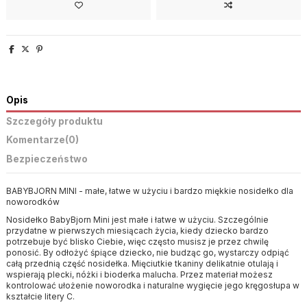
Opis
Szczegóły produktu
Komentarze
(0)
Bezpieczeństwo
BABYBJORN MINI - małe, łatwe w użyciu i bardzo miękkie nosidełko dla
noworodków
Nosidełko BabyBjorn Mini jest małe i łatwe w użyciu. Szczególnie
przydatne w pierwszych miesiącach życia, kiedy dziecko bardzo
potrzebuje być blisko Ciebie, więc często musisz je przez chwilę
ponosić. By odłożyć śpiące dziecko, nie budząc go, wystarczy odpiąć
całą przednią część nosidełka. Mięciutkie tkaniny delikatnie otulają i
wspierają plecki, nóżki i bioderka malucha. Przez materiał możesz
kontrolować ułożenie noworodka i naturalne wygięcie jego kręgosłupa w
kształcie litery C.