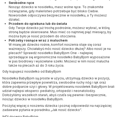
Swobodne ręce
Nosząc dziecko w nosidełku, masz wolne ręce. To znakomite
rozwiązanie, gdy maleństwo potrzebuje być blisko Ciebie.
Noworodek odpoczywa bezpiecznie w nosidełku, a Ty możesz
działać.
Przodem do opiekuna lub do świata
Gdy Twoje dziecko już trochę podrośnie, możesz wybrać, w którą
stronę będzie skierowane. Musi mieć co najmniej pięć miesięcy, by
można było je nosić przodem do otoczenia.
Potrzeby rosnące wraz z maluchem
W miarę jak dziecko rośnie, komfort noszenia staje się coraz
ważniejszy. Chciałabyś móc nosić dziecko dłużej? Albo nosić je na
plecach? Sprawdź nosidełko BabyBjorn One - najlepiej
sprzedające się ergonomiczne nosidełko BabyBjorn wyposażone
w pas biodrowy i wyściełane szelki. Możesz w nim nosić malucha
także na plecach aż do 3 roku życia.
Gdy kupujesz nosidełko od BabyBjorn
Nosidełka BabyBjorn są proste w użyciu, utrzymują dziecko w pozycji,
która zapewnia przepływ powietrza, swobodne ruchy nóg i rąk oraz
dobre podparcie szyi i głowy. W projektowaniu nosidełek BabyBjorn brali
udział najlepsi eksperci: pediatrzy, ortopedzi i neonatolodzy.
Dołożyliśmy wszelkich starań, abyś czuł/a się pewnie i bezpiecznie,
nosząc dziecko w nosidełku BabyBjorn.
Poczytaj więcej o noszeniu dziecka i poznaj odpowiedzi na najczęściej
zadawane pytania w poradniku „Jak nosić dziecko”.
IHDI docenia BabyBjörn