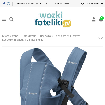
Darmowa dostawa od 400 zł
30 dni na zwrot
Lista życzeń (
0
)
0
Strona główna
Poza domem
Nosidełka
Babybjorn Mini Woven –
Nosidełko, Niebieski / Vintage Indigo