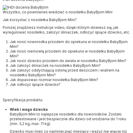
Wszystko, co powinieneś wiedzieć o nosidełku BabyBjorn Mini
Jak korzystać z nosidełka BabyBjorn Mini?
Poniżej znajdziesz instrukcje video, dzięki którym dowiesz się, jak
wyregulować nosidełko, założyć śliniaczek, odłożyć śpiące dziecko, etc.
Jak nosić noworodka przodem do opiekuna w nosidełku BabyBjorn
Mini?
Jak nosić niemowlę przodem do opiekuna w nosidełku BabyBjorn
Mini?
Jak nosić dziecko przodem do świata w nosidełku BabyBjorn Mini?
Jak założyć śliniaczek na nosidełko BabyBjorn Mini?
Jak założyć oddychającą osłonę przed deszczem i wiatrem na
nosidełko BabyBjorn Mini?
Jak dopasowac rozmiar nosidełka BabyBjorn Mini?
Jak odłożyć śpiące dziecko?
Specyfikacja produktu:
Wiek i waga dziecka
BabyBjorn Mini to najlepsze nosidełko dla noworodków. Zostało
przetestowane i jest bezpieczne dla dzieci od urodzenia do 1 roku
(min. 3,2 kg, max. 11 kg).
Dziecko musi mieć co najmniej pięć miesięcy i ważyć nie więcej niż