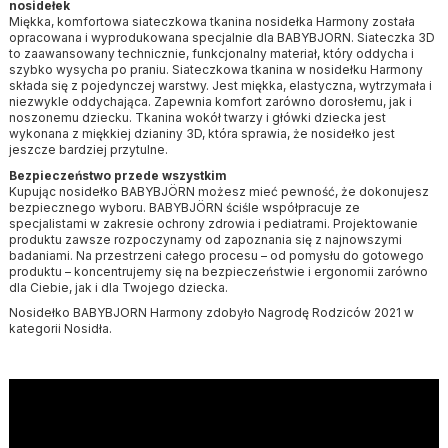
nosidełek
Miękka, komfortowa siateczkowa tkanina nosidełka Harmony została
opracowana i wyprodukowana specjalnie dla BABYBJORN. Siateczka 3D
to zaawansowany technicznie, funkcjonalny materiał, który oddycha i
szybko wysycha po praniu. Siateczkowa tkanina w nosidełku Harmony
składa się z pojedynczej warstwy. Jest miękka, elastyczna, wytrzymała i
niezwykle oddychająca. Zapewnia komfort zarówno dorosłemu, jak i
noszonemu dziecku. Tkanina wokół twarzy i główki dziecka jest
wykonana z miękkiej dzianiny 3D, która sprawia, że nosidełko jest
jeszcze bardziej przytulne.
Bezpieczeństwo przede wszystkim
Kupując nosidełko BABYBJÖRN możesz mieć pewność, że dokonujesz
bezpiecznego wyboru. BABYBJÖRN ściśle współpracuje ze
specjalistami w zakresie ochrony zdrowia i pediatrami. Projektowanie
produktu zawsze rozpoczynamy od zapoznania się z najnowszymi
badaniami. Na przestrzeni całego procesu – od pomysłu do gotowego
produktu – koncentrujemy się na bezpieczeństwie i ergonomii zarówno
dla Ciebie, jak i dla Twojego dziecka.
Nosidełko BABYBJORN Harmony zdobyło Nagrodę Rodziców 2021 w
kategorii Nosidła.