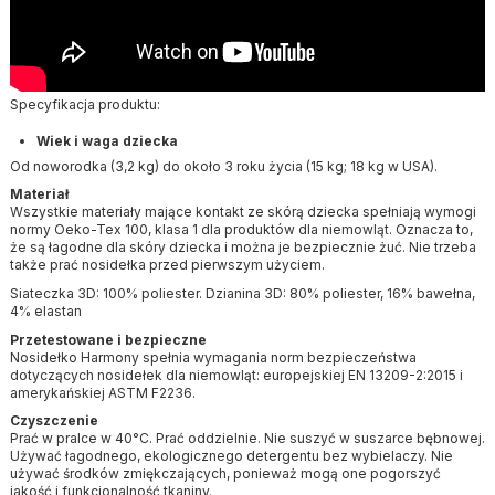
Specyfikacja produktu:
Wiek i waga dziecka
Od noworodka (3,2 kg) do około 3 roku życia (15 kg; 18 kg w USA).
Materiał
Wszystkie materiały mające kontakt ze skórą dziecka spełniają wymogi
normy Oeko-Tex 100, klasa 1 dla produktów dla niemowląt. Oznacza to,
że są łagodne dla skóry dziecka i można je bezpiecznie żuć. Nie trzeba
także prać nosidełka przed pierwszym użyciem.
Siateczka 3D: 100% poliester. Dzianina 3D: 80% poliester, 16% bawełna,
4% elastan
Przetestowane i bezpieczne
Nosidełko Harmony spełnia wymagania norm bezpieczeństwa
dotyczących nosidełek dla niemowląt: europejskiej EN 13209-2:2015 i
amerykańskiej ASTM F2236.
Czyszczenie
Prać w pralce w 40°C. Prać oddzielnie. Nie suszyć w suszarce bębnowej.
Używać łagodnego, ekologicznego detergentu bez wybielaczy. Nie
używać środków zmiękczających, ponieważ mogą one pogorszyć
jakość i funkcjonalność tkaniny.