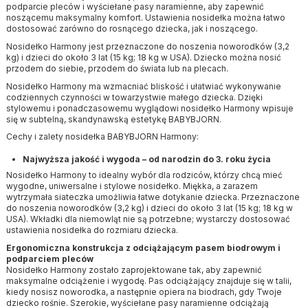
podparcie pleców i wyściełane pasy naramienne, aby zapewnić
noszącemu maksymalny komfort. Ustawienia nosidełka można łatwo
dostosować zarówno do rosnącego dziecka, jak i noszącego.
Nosidełko Harmony jest przeznaczone do noszenia noworodków (3,2
kg) i dzieci do około 3 lat (15 kg; 18 kg w USA). Dziecko można nosić
przodem do siebie, przodem do świata lub na plecach.
Nosidełko Harmony ma wzmacniać bliskość i ułatwiać wykonywanie
codziennych czynności w towarzystwie małego dziecka. Dzięki
stylowemu i ponadczasowemu wyglądowi nosidełko Harmony wpisuje
się w subtelną, skandynawską estetykę BABYBJORN.
Cechy i zalety nosidełka BABYBJORN Harmony:
Najwyższa jakość i wygoda – od narodzin do 3. roku życia
Nosidełko Harmony to idealny wybór dla rodziców, którzy chcą mieć
wygodne, uniwersalne i stylowe nosidełko. Miękka, a zarazem
wytrzymała siateczka umożliwia łatwe dotykanie dziecka. Przeznaczone
do noszenia noworodków (3,2 kg) i dzieci do około 3 lat (15 kg; 18 kg w
USA). Wkładki dla niemowląt nie są potrzebne; wystarczy dostosować
ustawienia nosidełka do rozmiaru dziecka.
Ergonomiczna konstrukcja z odciążającym pasem biodrowym i
podparciem pleców
Nosidełko Harmony zostało zaprojektowane tak, aby zapewnić
maksymalne odciążenie i wygodę. Pas odciążający znajduje się w talii,
kiedy nosisz noworodka, a następnie opiera na biodrach, gdy Twoje
dziecko rośnie. Szerokie, wyściełane pasy naramienne odciążają