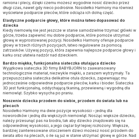
ramiona i plecy, dzięki czemu możesz wygodnie nosić dziecko przez
długi czas, nawet gdy nieco podrośnie. Nosidełko Harmony ma również
wyściełane podparcie pleców, które odciąża ich dolną część.
Elastyczne podparcie głowy, które można łatwo dopasować do
dziecka
Kiedy niemowlę nie jest jeszcze w stanie samodzielnie trzymać główki w
górze, trzeba zapewnić mu dobre podparcie, które pomoże utrzymać
głowę w wyprostowanej pozycji. Nosidełko Harmony oferuje podparcie
głowy w trzech różnych pozycjach, łatwo regulowane za pomocą
zatrzasków. Używaj pozycji, która zapewnia najlepsze podparcie głowy i
karku oraz ułatwia nadzór nad dzieckiem.
Bardzo miękka, funkcjonalna siateczka otulająca dziecko
Wyjątkowa siateczka 3D firmy BABYBJORN to zaawansowany
technologicznie materiał, niezwykle miękki, a zarazem wytrzymały. Ta
przepuszczalna siateczka delikatnie otula dziecko, zapewniając mu
jednocześnie odpowiednie podparcie pleców, karku i bioder. Siateczka
3D jest funkcjonalną, oddychającą tkaniną, przewiewną i wygodną dla
niemowląt. Szybko wysycha po praniu.
Noszenie dziecka przodem do siebie, przodem do świata lub na
plecach
Nosidełko Harmony ma dwie pozycje wysokości – jedną dla
noworodków i jedną dla większych niemowląt. Nosząc większe dziecko,
należy przesunąć pas na biodra, tak aby dziecko znajdowało się na
odpowiedniej wysokości, a jego ciężar był lepiej rozłożony. Większe,
bardziej zainteresowane otoczeniem dzieci możesz nosić przodem do
świata albo na plecach, o ile są już w stanie utrzymać głowę w górze. Nad