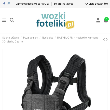
Darmowa dostawa od 400 zł
30 dni na zwrot
Lista życzeń (
0
)
0
Strona główna
Poza domem
Nosidełka
BABYBJORN - nosidełko Harmony
3D Mesh, Czarny