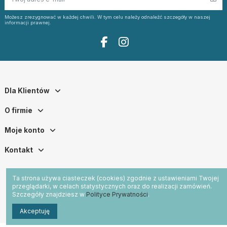
Możesz zrezygnować w każdej chwili. W tym celu należy odnaleźć szczegóły w naszej
informacji prawnej.
Dla Klientów
O firmie
Moje konto
Kontakt
Ta strona używa ciasteczek (cookies) zgodnie z ustawieniami Twojej
przeglądarki, w celach statystycznych oraz do realizacji zamówień.
Szczegóły znajdziesz w
Polityce Prywatności
.
Akceptuję