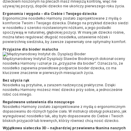
dzieckiem noszonym na plecach masz mniejszą kontrolę, więc nie
używaj tej pozycji, dopóki dziecko nie ukończy pierwszego roku życia.
Ergonomia i wygoda – dla Ciebie i Twojego dziecka
Ergonomiczne nosidełko Harmony zostało zaprojektowane z myślą o
komforcie Twoim i Twojego dziecka. Dlatego na przykład dziecko siedzi
w nosidełku z szeroko rozstawionymi nóżkami, a jego pośladki
spoczywają w naturalnej, głębokiej pozycji. W miarę jak dziecko rośnie,
można łatwo regulować długość nosidełka, ustawienie nóżek i
powierzchnię siedziska, by zawsze zapewniały one optymalny komfort.
Przyjazne dla bioder malucha
Międzynarodowy Instytut Dysplazji Stawów Biodrowych dokonał oceny
nosidełka Harmony i uznał je za „przyjazne dla bioder”. Oznacza to, że
nosidełko zapewnia prawidłowe podparcie bioder dziecka, co ma
kluczowe znaczenie w pierwszych miesiącach życia.
Bez użycia rąk
Nosidełka są przytulne, a zarazem nadzwyczaj praktyczne. Dzięki
nosidełku Harmony możesz mieć dziecko przy sobie, a jednocześnie
robić coś innego.
Regulowane ustawienia dla noszącego
Nosidełko Harmony zostało zaprojektowane z myślą o ergonomicznym
dopasowaniu do różnych typów ciała. W instrukcji obsługi pokazano, jak
wyregulować nosidełko tak, aby było dopasowane do Ciebie i Twoich
bliskich przyjaciół lub krewnych, którzy również chcą nosić dziecko.
Wyjątkowa siateczka 3D – najbardziej przewiewna tkanina naszych