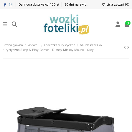
Darmowa dostawa od 400 zł
30 dni na zwrot
Lista życzeń (
0
)
0
Strona główna
W domu
Łóżeczka turystyczne
hauck łóżeczko
turystyczne Sleep N Play Center - Disney Mickey Mouse - Grey