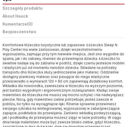
Szczegóły produktu
About Hauck
Komentarze
(0)
Bezpieczeństwo
Komfortowe łóżeczko turystyczne lub zapasowe. Łóżeczko Sleep N
Play Center ma wiele zastosowań, dzięki wszechstronnemu
wyposażeniu, zajmując przy tym niewiele miejsca. Jest ono wygodne do
spania, jak i do zabawy, również do przewinięcia dziecka. Łóżeczko to
świetnie nadaje się do zabrania w podróż, dzięki czemu jesteście mobilni
i elastyczni już od momentu narodzin dziecka. Składane na potrzeby
transportu dno łóżeczka służy jednocześnie jako materac. Oddzielnie
dostępny piankowy materac oraz pasujące do niego elastyczne
prześcieradło o wymiarach 120 x 60 cm zapewniają dodatkowy komfort.
Wkładka dla noworodka, zawieszana w łóżeczku na wyższym poziomie,
jest bardzo wygodnym i ergonomicznym rozwiązaniem. Kładąc swoje
maleństwo do łóżeczka nie musisz się mocno schylać i nie nadwyrężasz
pleców. Nocą, gdy maleństwo ciebie potrzebuje, jesteś zawsze w
pobliżu, bo tylko na wyciągnięcie ręki. Równie sprawnie przewiniesz
swojego szkraba na wintegrowanej, wyposażonej w zabezpieczające
zapięcie, podkładce do przewijania. Zarówno wkładkę podwyższającą,
jak i podkładkę do przewijania możesz zdjąć w razie potrzeby. W ciągu
dnia twoje maleństwo może być zawsze blisko ciebie, gdyż łóżeczko,
zaopatrzone w dwa duże koła, daje się dowolnie przemieszczać.