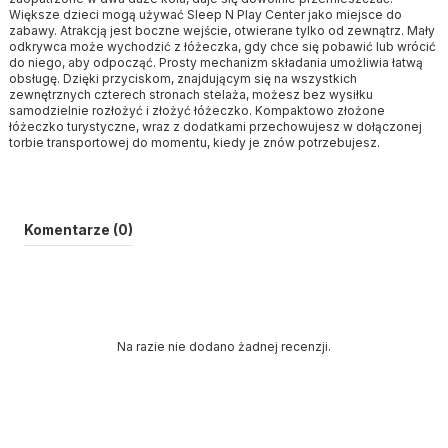
Większe dzieci mogą używać Sleep N Play Center jako miejsce do
zabawy. Atrakcją jest boczne wejście, otwierane tylko od zewnątrz. Mały
odkrywca może wychodzić z łóżeczka, gdy chce się pobawić lub wrócić
do niego, aby odpocząć. Prosty mechanizm składania umożliwia łatwą
obsługę. Dzięki przyciskom, znajdującym się na wszystkich
zewnętrznych czterech stronach stelaża, możesz bez wysiłku
samodzielnie rozłożyć i złożyć łóżeczko. Kompaktowo złożone
łóżeczko turystyczne, wraz z dodatkami przechowujesz w dołączonej
torbie transportowej do momentu, kiedy je znów potrzebujesz.
Komentarze (0)
Na razie nie dodano żadnej recenzji.