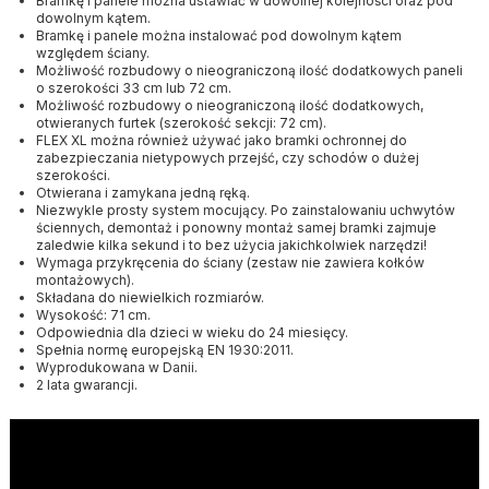
Bramkę i panele można ustawiać w dowolnej kolejności oraz pod
dowolnym kątem.
Bramkę i panele można instalować pod dowolnym kątem
względem ściany.
Możliwość rozbudowy o nieograniczoną ilość dodatkowych paneli
o szerokości 33 cm lub 72 cm.
Możliwość rozbudowy o nieograniczoną ilość dodatkowych,
otwieranych furtek (szerokość sekcji: 72 cm).
FLEX XL można również używać jako bramki ochronnej do
zabezpieczania nietypowych przejść, czy schodów o dużej
szerokości.
Otwierana i zamykana jedną ręką.
Niezwykle prosty system mocujący. Po zainstalowaniu uchwytów
ściennych, demontaż i ponowny montaż samej bramki zajmuje
zaledwie kilka sekund i to bez użycia jakichkolwiek narzędzi!
Wymaga przykręcenia do ściany (zestaw nie zawiera kołków
montażowych).
Składana do niewielkich rozmiarów.
Wysokość: 71 cm.
Odpowiednia dla dzieci w wieku do 24 miesięcy.
Spełnia normę europejską EN 1930:2011.
Wyprodukowana w Danii.
2 lata gwarancji.