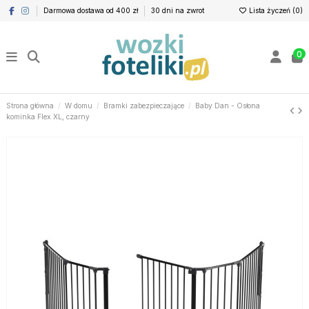
Darmowa dostawa od 400 zł
30 dni na zwrot
Lista życzeń (
0
)
0
Strona główna
W domu
Bramki zabezpieczające
Baby Dan - Osłona
kominka Flex XL, czarny