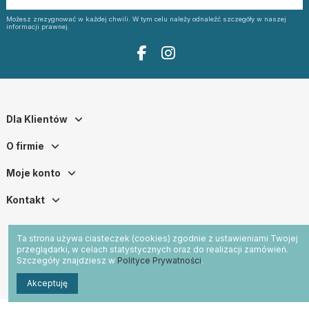
Możesz zrezygnować w każdej chwili. W tym celu należy odnaleźć szczegóły w naszej
informacji prawnej.
Dla Klientów
O firmie
Moje konto
Kontakt
Ta strona używa ciasteczek (cookies) zgodnie z ustawieniami Twojej
przeglądarki, w celach statystycznych oraz do realizacji zamówień.
Szczegóły znajdziesz w
Polityce Prywatności
.
Akceptuję