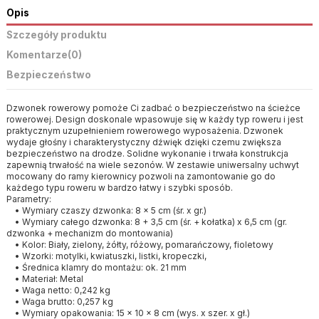
Opis
Szczegóły produktu
Komentarze
(0)
Bezpieczeństwo
Dzwonek rowerowy pomoże Ci zadbać o bezpieczeństwo na ścieżce
rowerowej. Design doskonale wpasowuje się w każdy typ roweru i jest
praktycznym uzupełnieniem rowerowego wyposażenia. Dzwonek
wydaje głośny i charakterystyczny dźwięk dzięki czemu zwiększa
bezpieczeństwo na drodze. Solidne wykonanie i trwała konstrukcja
zapewnią trwałość na wiele sezonów. W zestawie uniwersalny uchwyt
mocowany do ramy kierownicy pozwoli na zamontowanie go do
każdego typu roweru w bardzo łatwy i szybki sposób.
Parametry:
• Wymiary czaszy dzwonka: 8 x 5 cm (śr. x gr.)
• Wymiary całego dzwonka: 8 + 3,5 cm (śr. + kołatka) x 6,5 cm (gr.
dzwonka + mechanizm do montowania)
• Kolor: Biały, zielony, żółty, różowy, pomarańczowy, fioletowy
• Wzorki: motylki, kwiatuszki, listki, kropeczki,
• Średnica klamry do montażu: ok. 21 mm
• Materiał: Metal
• Waga netto: 0,242 kg
• Waga brutto: 0,257 kg
• Wymiary opakowania: 15 x 10 x 8 cm (wys. x szer. x gł.)