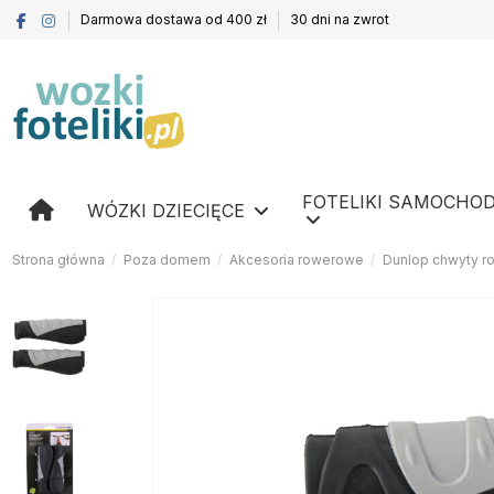
Darmowa dostawa od 400 zł
30 dni na zwrot
FOTELIKI SAMOCHO
WÓZKI DZIECIĘCE
Strona główna
Poza domem
Akcesoria rowerowe
Dunlop chwyty 