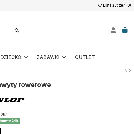
Lista życzeń (
0
)
DZIECKO
ZABAWKI
OUTLET
hwyty rowerowe
253
łamy w 24h
ł