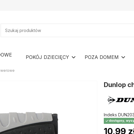
DOWE
POKÓJ DZIECIĘCY
POZA DOMEM
rowerowe
Dunlop c
Indeks
DUN203
dostępny, wysy
10,99 z