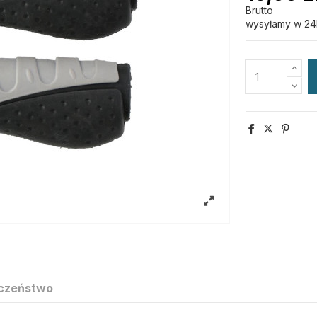
Brutto
wysyłamy w 24
czeństwo