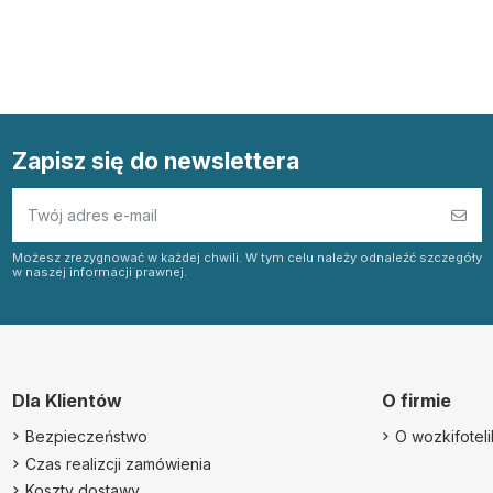
Zapisz się do newslettera
Możesz zrezygnować w każdej chwili. W tym celu należy odnaleźć szczegóły
w naszej informacji prawnej.
Dla Klientów
O firmie
Bezpieczeństwo
O wozkifotelik
Czas realizcji zamówienia
Koszty dostawy